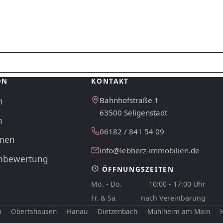
ON
KONTAKT
Bahnhofstraße 1
n
63500 Seligenstadt
n
06182 / 841 54 09
men
info@lebherz-immobilien.de
enbewertung
ÖFFNUNGSZEITEN
Mo. - Do.
10:00 - 17:00 Uhr
Fr. & Sa.
nach Vereinbarung
u
Obertshausen
Hanau
Dietzenbach
Mühlheim am Main