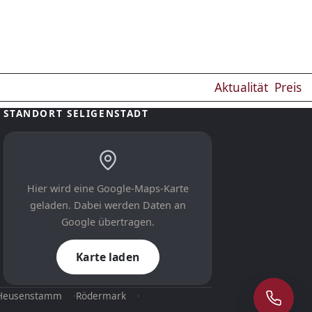
Aktualität
Preis
STANDORT SELIGENSTADT
Hier wird eine Google-Maps-Karte
geladen. Dabei werden Daten an
Google übertragen.
Karte laden
Heusenstamm
Rödermark