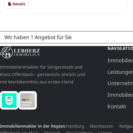
Details
Wir haben 1 Angebot für Sie
NAVIGATI
Immobilie
Immobilienmakler für Seligenstadt und
Leistunge
Kreis Offenbach - persönlich, ehrlich und
mit Marktkenntnis aus erster Hand.
Unterneh
Immobili
Kontakt
Immobilienmakler in der Region:
Hainburg
Mainhausen
Rodga
Offenbach am Main
Dreieich
Neu-Isenburg
Langen