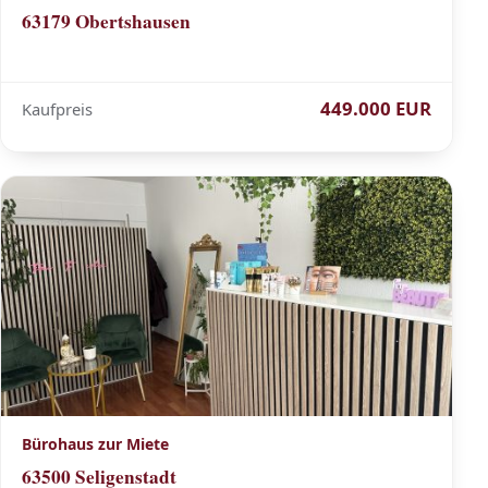
63179 Obertshausen
449.000 EUR
Kaufpreis
Bürohaus zur Miete
63500 Seligenstadt